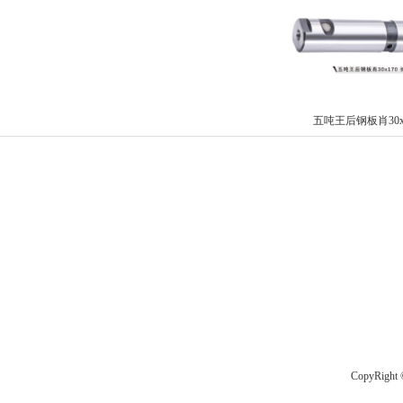
五吨王后钢板肖30x1
CopyRigh