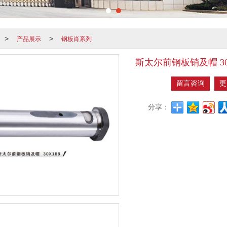
产品展示
钢板肖系列
>
>
斯太尔前钢板销及帽 30
留言咨询
更
分享：