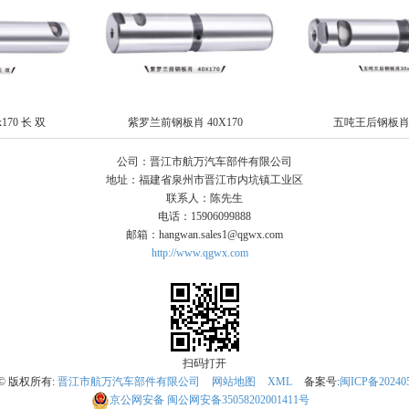
70 长 双
紫罗兰前钢板肖 40X170
五吨王后钢板肖3
公司：晋江市航万汽车部件有限公司
地址：福建省泉州市晋江市内坑镇工业区
联系人：陈先生
电话：15906099888
邮箱：hangwan.sales1@qgwx.com
http://www.qgwx.com
扫码打开
t © 版权所有:
晋江市航万汽车部件有限公司
网站地图
XML
备案号:
闽ICP备202405
京公网安备
闽公网安备35058202001411号